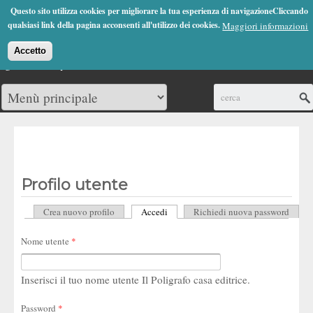
Jump to Navigation
Questo sito utilizza cookies per migliorare la tua esperienza di navigazioneCliccando
(0)
qualsiasi link della pagina acconsenti all'utilizzo dei cookies.
Maggiori informazioni
Accetto
Cerca
Profilo utente
Crea nuovo profilo
Accedi
(scheda attiva)
Richiedi nuova password
Schede primarie
Nome utente
*
Inserisci il tuo nome utente Il Poligrafo casa editrice.
Password
*