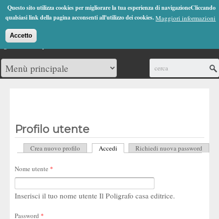
Jump to Navigation
Questo sito utilizza cookies per migliorare la tua esperienza di navigazioneCliccando
(0)
qualsiasi link della pagina acconsenti all'utilizzo dei cookies.
Maggiori informazioni
Accetto
Cerca
Profilo utente
Crea nuovo profilo
Accedi
(scheda attiva)
Richiedi nuova password
Schede primarie
Nome utente
*
Inserisci il tuo nome utente Il Poligrafo casa editrice.
Password
*