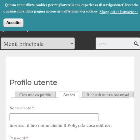
Jump to Navigation
Questo sito utilizza cookies per migliorare la tua esperienza di navigazioneCliccando
(0)
qualsiasi link della pagina acconsenti all'utilizzo dei cookies.
Maggiori informazioni
Accetto
Cerca
Profilo utente
Crea nuovo profilo
Accedi
(scheda attiva)
Richiedi nuova password
Schede primarie
Nome utente
*
Inserisci il tuo nome utente Il Poligrafo casa editrice.
Password
*