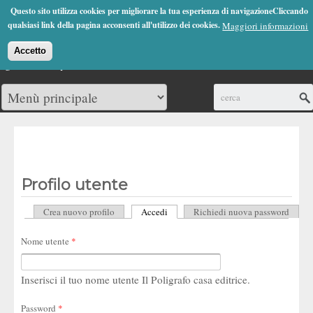
Jump to Navigation
Questo sito utilizza cookies per migliorare la tua esperienza di navigazioneCliccando
(0)
qualsiasi link della pagina acconsenti all'utilizzo dei cookies.
Maggiori informazioni
Accetto
Cerca
Profilo utente
Crea nuovo profilo
Accedi
(scheda attiva)
Richiedi nuova password
Schede primarie
Nome utente
*
Inserisci il tuo nome utente Il Poligrafo casa editrice.
Password
*