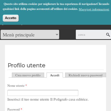
Jump to Navigation
Questo sito utilizza cookies per migliorare la tua esperienza di navigazioneCliccando
(0)
qualsiasi link della pagina acconsenti all'utilizzo dei cookies.
Maggiori informazioni
Accetto
Cerca
Profilo utente
Crea nuovo profilo
Accedi
(scheda attiva)
Richiedi nuova password
Schede primarie
Nome utente
*
Inserisci il tuo nome utente Il Poligrafo casa editrice.
Password
*