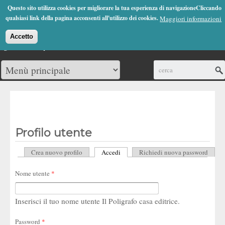
Jump to Navigation
Questo sito utilizza cookies per migliorare la tua esperienza di navigazioneCliccando
(0)
qualsiasi link della pagina acconsenti all'utilizzo dei cookies.
Maggiori informazioni
Accetto
Cerca
Profilo utente
Crea nuovo profilo
Accedi
(scheda attiva)
Richiedi nuova password
Schede primarie
Nome utente
*
Inserisci il tuo nome utente Il Poligrafo casa editrice.
Password
*