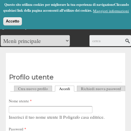
Jump to Navigation
Questo sito utilizza cookies per migliorare la tua esperienza di navigazioneCliccando
(0)
qualsiasi link della pagina acconsenti all'utilizzo dei cookies.
Maggiori informazioni
Accetto
Cerca
Profilo utente
Crea nuovo profilo
Accedi
(scheda attiva)
Richiedi nuova password
Schede primarie
Nome utente
*
Inserisci il tuo nome utente Il Poligrafo casa editrice.
Password
*