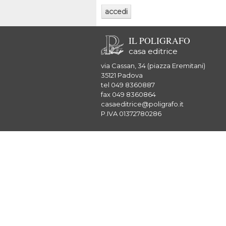
IL POLIGRAFO
casa editrice
via Cassan, 34 (piazza Eremitani)
35121 Padova
tel 049 8360887
fax 049 8360864
casaeditrice@poligrafo.it
P.IVA 01372780286