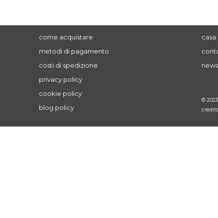
come acquistare
casa 
metodi di pagamento
conta
costi di spedizione
news
privacy policy
cookie policy
© 202
blog policy
credit