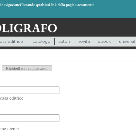
di navigazioneCliccando qualsiasi link della pagina acconsenti
asa editrice
catalogo
autori
novità
ebook
universit
heda attiva)
Richiedi nuova password
casa editrice.
ome utente.