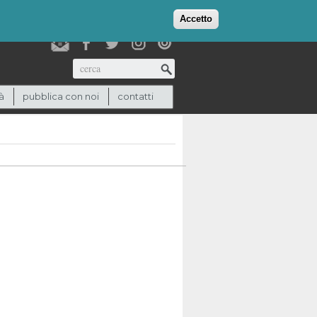
login
checkout
(0)
Accetto
Cerca
à
pubblica con noi
contatti