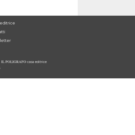
editrice
tti
letter
IL POLIGRAFO
3
casa editrice
s