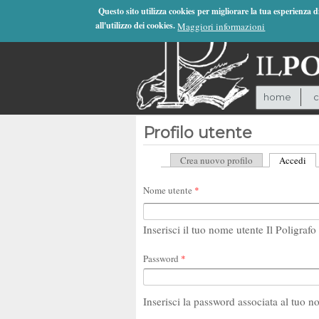
Jump to Navigation
Questo sito utilizza cookies per migliorare la tua esperienza 
all'utilizzo dei cookies.
Maggiori informazioni
home
c
Profilo utente
Crea nuovo profilo
Accedi
(sc
Schede primarie
Nome utente
*
Inserisci il tuo nome utente Il Poligrafo 
Password
*
Inserisci la password associata al tuo n