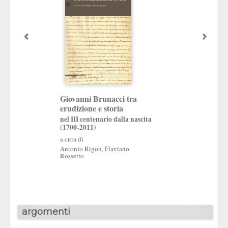
Il culto di San V
Giovanni Brunacci tra
nel Veneto
erudizione e storia
a cura di
nel III centenario dalla nascita
Flaviano Rossetto
(1700-2011)
a cura di
Antonio Rigon
,
Flaviano
Rossetto
argomenti