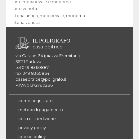
arte medioevale e moderna
arte veneta
storia antica, medioevale, moderna
storia veneta
IL POLIGRAFO
casa editrice
via Cassan, 34 (piazza Eremitani)
35121 Padova
tel 049 8360887
fax 049 8360864
casaeditrice@poligrafo.it
P.IVA 01372780286
come acquistare
metodi di pagamento
costi di spedizione
privacy policy
cookie policy