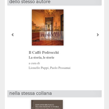
dello stesso autore
Il Caffè Pedrocchi
La storia, le storie
Giambattista Tie
a cura di
nel terzo centena
Lionello Puppi
,
Paolo Possamai
nascita
a cura di
Lionello Puppi
nella stessa collana