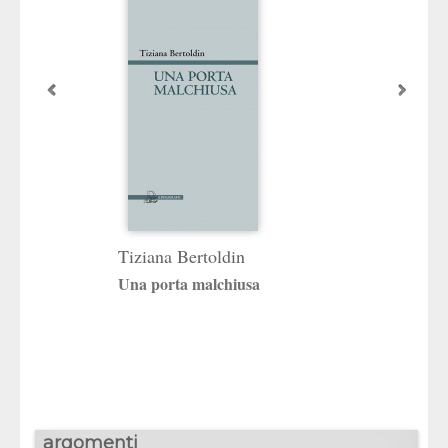
Tiziana Bertoldin
Vincenzo Fagg
Una porta malchiusa
Libretto delle ar
senza tempo”
Versione teatrale
argomenti