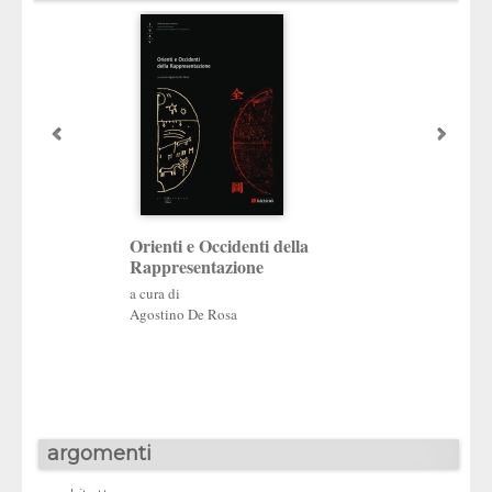
Orienti e Occidenti della
Geometrie segret
Rappresentazione
L’architettura e le 
‘immagini’
a cura di
a cura di
Agostino De Rosa
Giuseppe D’Acunto
argomenti