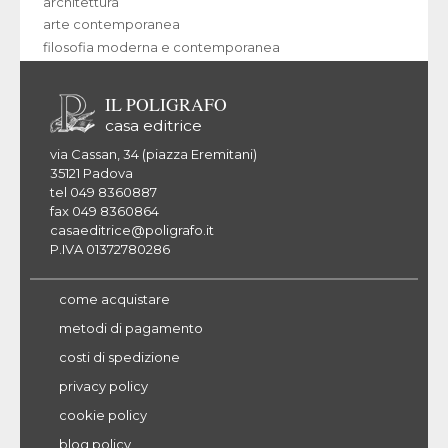
architettura
arte contemporanea
filosofia moderna e contemporanea
IL POLIGRAFO
casa editrice
via Cassan, 34 (piazza Eremitani)
35121 Padova
tel 049 8360887
fax 049 8360864
casaeditrice@poligrafo.it
P.IVA 01372780286
come acquistare
metodi di pagamento
costi di spedizione
privacy policy
cookie policy
blog policy