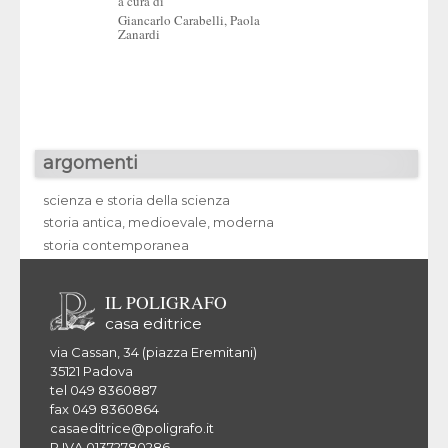
a cura di
Giancarlo Carabelli
,
Paola
a cura di
Zanardi
Emilio Mazza
,
Eman
Ronchetti
argomenti
scienza e storia della scienza
storia antica, medioevale, moderna
storia contemporanea
IL POLIGRAFO
casa editrice
via Cassan, 34 (piazza Eremitani)
35121 Padova
tel 049 8360887
fax 049 8360864
casaeditrice@poligrafo.it
P.IVA 01372780286