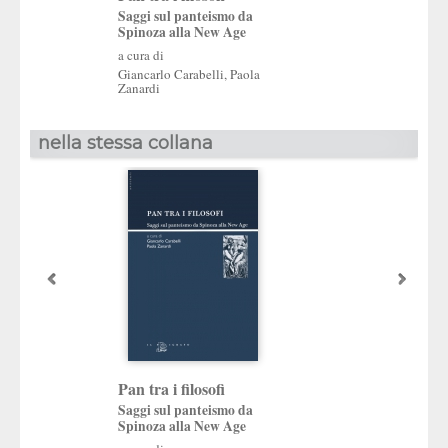
Saggi sul panteismo da
Il dialogo fra Itali
Spinoza alla New Age
Bretagna
a cura di
a cura di
Giancarlo Carabelli
,
Paola
Andrea Gatti
,
Paola 
Zanardi
nella stessa collana
Pan tra i filosofi
Instruction and
amusement
Saggi sul panteismo da
Spinoza alla New Age
Le ragioni dell’Ill
britannico