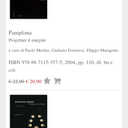
Pamplona
Progettare il margine
a cura di
Paolo Merlini
,
Giuliano Ferrarese
,
Filippo Maragotto
ISBN 978-88-7115-357-5, 2004, pp. 110, ill. bn e
col.
Lista
€ 22,00
€ 20,90
desideri