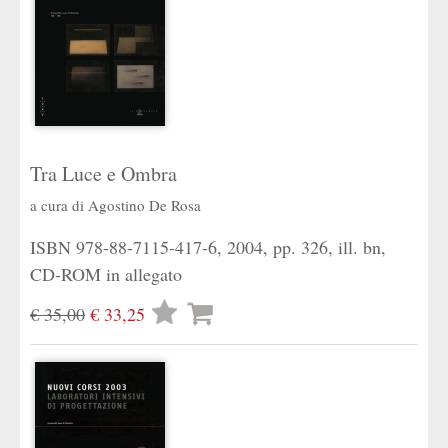
Tra Luce e Ombra
a cura di
Agostino De Rosa
ISBN 978-88-7115-417-6, 2004, pp. 326, ill. bn,
CD-ROM in allegato
Lista
€ 35,00
€ 33,25
desideri