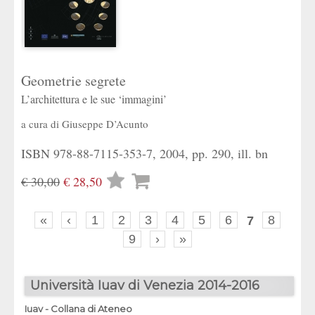
Geometrie segrete
L’architettura e le sue ‘immagini’
a cura di
Giuseppe D’Acunto
ISBN 978-88-7115-353-7, 2004, pp. 290, ill. bn
Lista
€ 30,00
€ 28,50
desideri
«
‹
1
2
3
4
5
6
7
8
9
›
»
Università Iuav di Venezia 2014-2016
Iuav - Collana di Ateneo