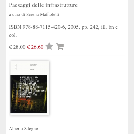
Paesaggi delle infrastrutture
a cura di
Serena Maffioletti
ISBN 978-88-7115-420-6, 2005, pp. 242, ill. bn e
col.
Lista
€ 28,00
€ 26,60
desideri
Alberto Sdegno