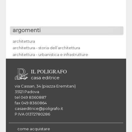
argomenti
architettura
architettura - storia dell’architettura
architettura - urbanistica e infrastrutture
IL POLIGRAFO
casa editrice
via Cassan, 34 (piazza Eremitani)
35121 Padova
tel 049 8360887
fax 049 8360864
casaeditrice@poligrafo.it
P.IVA 01372780286
come acquistare