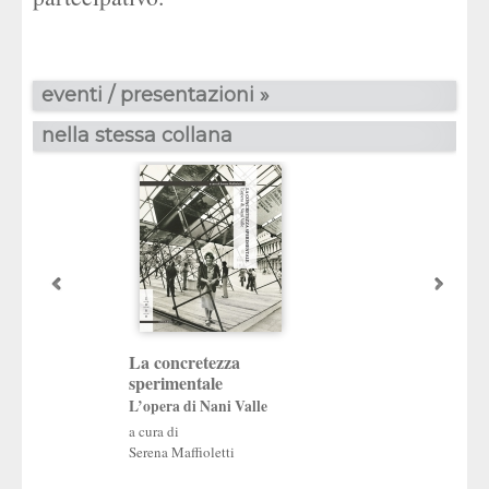
eventi / presentazioni »
nella stessa collana
Architettura, pa
La concretezza
fotografia
sperimentale
Studi sull’archivi
L’opera di Nani Valle
Gellner
a cura di
a cura di
Serena Maffioletti
Martina Carraro
,
Ric
Domenichini