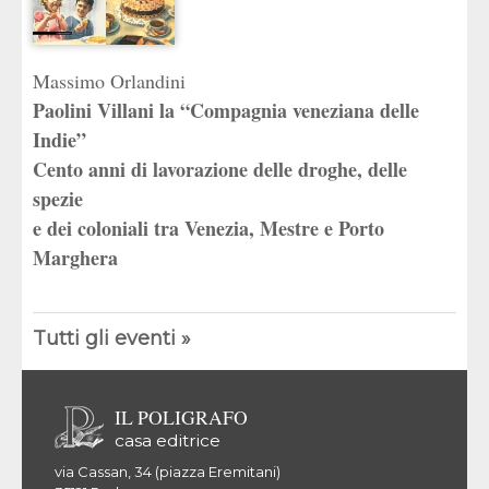
Massimo Orlandini
Paolini Villani la “Compagnia veneziana delle
Indie”
Cento anni di lavorazione delle droghe, delle
spezie
e dei coloniali tra Venezia, Mestre e Porto
Marghera
Tutti gli eventi »
IL POLIGRAFO
casa editrice
via Cassan, 34 (piazza Eremitani)