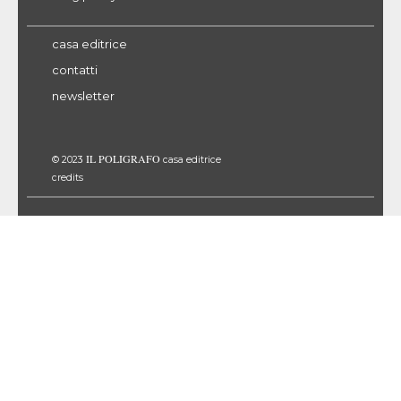
casa editrice
contatti
newsletter
IL POLIGRAFO
© 2023
casa editrice
credits