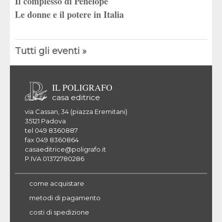
Il complesso di Penelope
Le donne e il potere in Italia
Tutti gli eventi »
IL POLIGRAFO
casa editrice
via Cassan, 34 (piazza Eremitani)
35121 Padova
tel 049 8360887
fax 049 8360864
casaeditrice@poligrafo.it
P.IVA 01372780286
come acquistare
metodi di pagamento
costi di spedizione