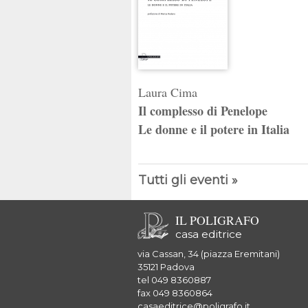
Laura Cima
Il complesso di Penelope
Le donne e il potere in Italia
Tutti gli eventi »
IL POLIGRAFO
casa editrice
via Cassan, 34 (piazza Eremitani)
35121 Padova
tel 049 8360887
fax 049 8360864
casaeditrice@poligrafo.it