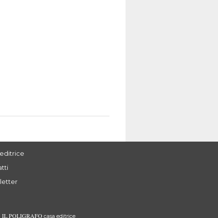
editrice
tti
letter
IL POLIGRAFO
3
casa editrice