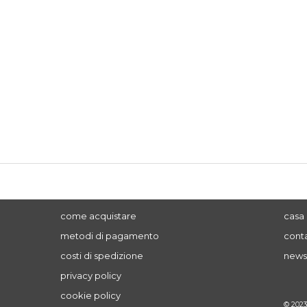
come acquistare
casa 
metodi di pagamento
conta
costi di spedizione
news
privacy policy
cookie policy
© 202