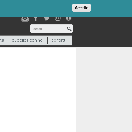
login
checkout
(0)
Accetto
Cerca
ità
pubblica con noi
contatti