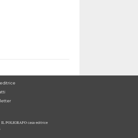
editrice
tti
letter
IL POLIGRAFO
3
casa editrice
s