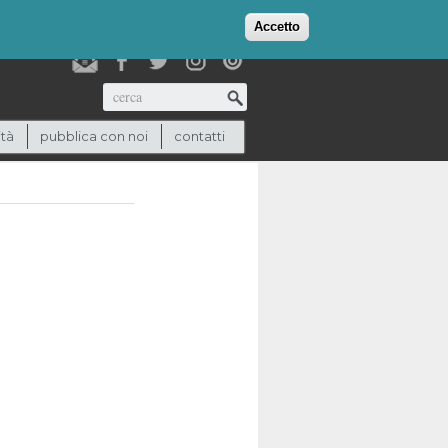
login
checkout
(0)
Accetto
Cerca
ità
pubblica con noi
contatti