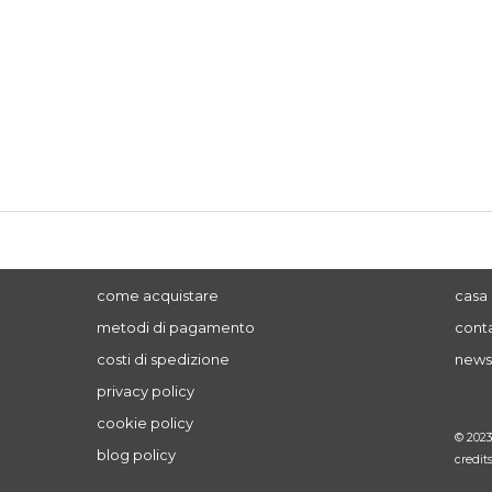
come acquistare
casa 
metodi di pagamento
conta
costi di spedizione
news
privacy policy
cookie policy
© 202
blog policy
credit