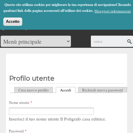
Jump to Navigation
Questo sito utilizza cookies per migliorare la tua esperienza di navigazioneCliccando
(0)
qualsiasi link della pagina acconsenti all'utilizzo dei cookies.
Maggiori informazioni
Accetto
Cerca
Profilo utente
Crea nuovo profilo
Accedi
(scheda attiva)
Richiedi nuova password
Schede primarie
Nome utente
*
Inserisci il tuo nome utente Il Poligrafo casa editrice.
Password
*