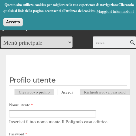
Jump to Navigation
Questo sito utilizza cookies per migliorare la tua esperienza di navigazioneCliccando
(0)
qualsiasi link della pagina acconsenti all'utilizzo dei cookies.
Maggiori informazioni
Accetto
Cerca
Profilo utente
Crea nuovo profilo
Accedi
(scheda attiva)
Richiedi nuova password
Schede primarie
Nome utente
*
Inserisci il tuo nome utente Il Poligrafo casa editrice.
Password
*