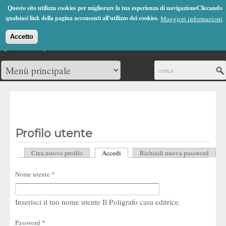
Jump to Navigation
Questo sito utilizza cookies per migliorare la tua esperienza di navigazioneCliccando
(0)
qualsiasi link della pagina acconsenti all'utilizzo dei cookies.
Maggiori informazioni
Accetto
Cerca
Profilo utente
Crea nuovo profilo
Accedi
(scheda attiva)
Richiedi nuova password
Schede primarie
Nome utente
*
Inserisci il tuo nome utente Il Poligrafo casa editrice.
Password
*