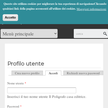
Jump to Navigation
Questo sito utilizza cookies per migliorare la tua esperienza di navigazioneCliccando
(0)
qualsiasi link della pagina acconsenti all'utilizzo dei cookies.
Maggiori informazioni
Accetto
Cerca
Profilo utente
Crea nuovo profilo
Accedi
(scheda attiva)
Richiedi nuova password
Schede primarie
Nome utente
*
Inserisci il tuo nome utente Il Poligrafo casa editrice.
Password
*