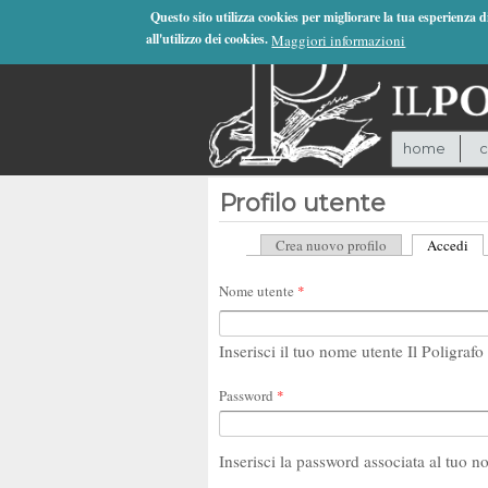
Jump to Navigation
Questo sito utilizza cookies per migliorare la tua esperienza 
all'utilizzo dei cookies.
Maggiori informazioni
home
c
Profilo utente
Crea nuovo profilo
Accedi
(sc
Schede primarie
Nome utente
*
Inserisci il tuo nome utente Il Poligrafo 
Password
*
Inserisci la password associata al tuo n