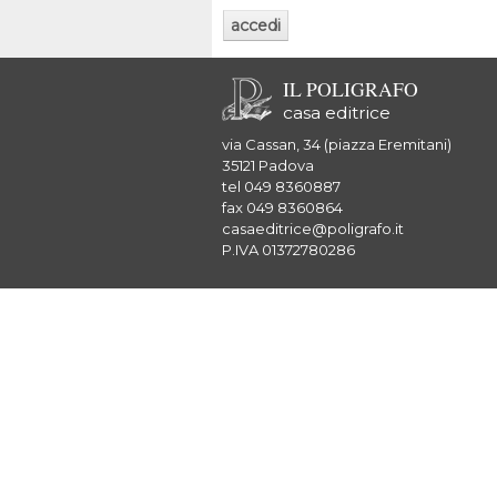
IL POLIGRAFO
casa editrice
via Cassan, 34 (piazza Eremitani)
35121 Padova
tel 049 8360887
fax 049 8360864
casaeditrice@poligrafo.it
P.IVA 01372780286