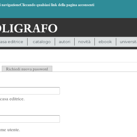
di navigazioneCliccando qualsiasi link della pagina acconsenti
asa editrice
catalogo
autori
novità
ebook
universit
heda attiva)
Richiedi nuova password
casa editrice.
ome utente.