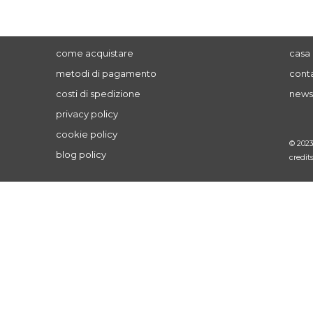
come acquistare
casa 
metodi di pagamento
conta
costi di spedizione
news
privacy policy
cookie policy
© 202
blog policy
credit