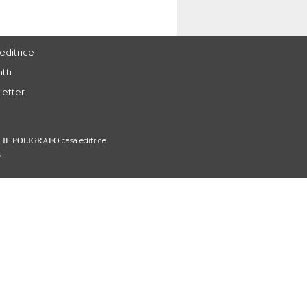
editrice
tti
letter
IL POLIGRAFO
3
casa editrice
s