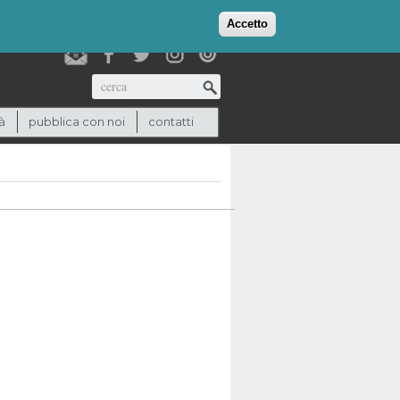
login
checkout
(0)
Accetto
Cerca
à
pubblica con noi
contatti