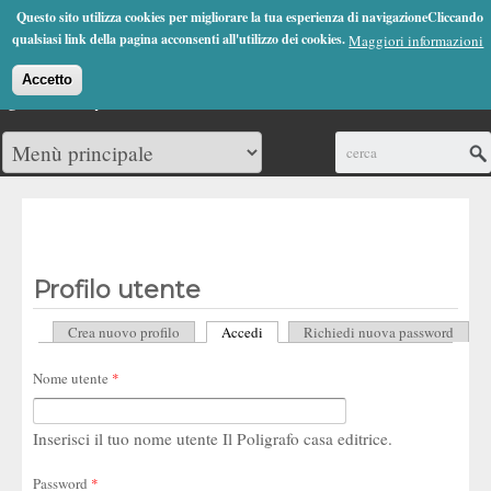
Jump to Navigation
Questo sito utilizza cookies per migliorare la tua esperienza di navigazioneCliccando
(0)
qualsiasi link della pagina acconsenti all'utilizzo dei cookies.
Maggiori informazioni
Accetto
Cerca
Profilo utente
Crea nuovo profilo
Accedi
(scheda attiva)
Richiedi nuova password
Schede primarie
Nome utente
*
Inserisci il tuo nome utente Il Poligrafo casa editrice.
Password
*