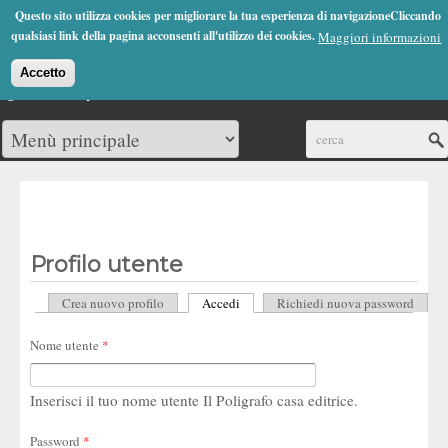
Jump to Navigation
Questo sito utilizza cookies per migliorare la tua esperienza di navigazioneCliccando
(0)
qualsiasi link della pagina acconsenti all'utilizzo dei cookies.
Maggiori informazioni
Accetto
Cerca
Profilo utente
Crea nuovo profilo
Accedi
(scheda attiva)
Richiedi nuova password
Schede primarie
Nome utente
*
Inserisci il tuo nome utente Il Poligrafo casa editrice.
Password
*