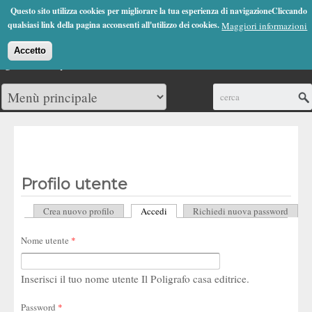
Jump to Navigation
Questo sito utilizza cookies per migliorare la tua esperienza di navigazioneCliccando
(0)
qualsiasi link della pagina acconsenti all'utilizzo dei cookies.
Maggiori informazioni
Accetto
Cerca
Profilo utente
Crea nuovo profilo
Accedi
(scheda attiva)
Richiedi nuova password
Schede primarie
Nome utente
*
Inserisci il tuo nome utente Il Poligrafo casa editrice.
Password
*