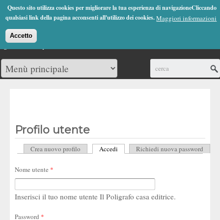
Jump to Navigation
Questo sito utilizza cookies per migliorare la tua esperienza di navigazioneCliccando
(0)
qualsiasi link della pagina acconsenti all'utilizzo dei cookies.
Maggiori informazioni
Accetto
Cerca
Profilo utente
Crea nuovo profilo
Accedi
(scheda attiva)
Richiedi nuova password
Schede primarie
Nome utente
*
Inserisci il tuo nome utente Il Poligrafo casa editrice.
Password
*