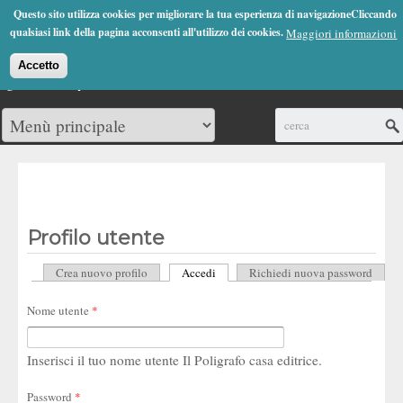
Jump to Navigation
Questo sito utilizza cookies per migliorare la tua esperienza di navigazioneCliccando
(0)
qualsiasi link della pagina acconsenti all'utilizzo dei cookies.
Maggiori informazioni
Accetto
Cerca
Profilo utente
Crea nuovo profilo
Accedi
(scheda attiva)
Richiedi nuova password
Schede primarie
Nome utente
*
Inserisci il tuo nome utente Il Poligrafo casa editrice.
Password
*