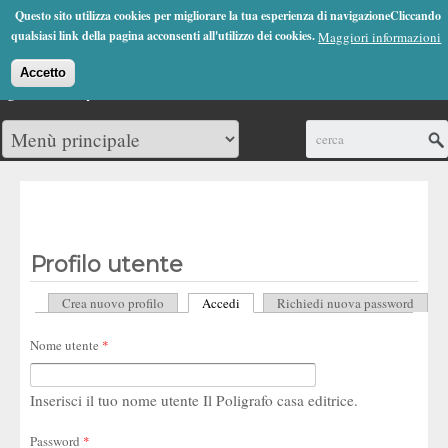
Jump to Navigation
Questo sito utilizza cookies per migliorare la tua esperienza di navigazioneCliccando
(0)
qualsiasi link della pagina acconsenti all'utilizzo dei cookies.
Maggiori informazioni
Accetto
Cerca
Profilo utente
Crea nuovo profilo
Accedi
(scheda attiva)
Richiedi nuova password
Schede primarie
Nome utente
*
Inserisci il tuo nome utente Il Poligrafo casa editrice.
Password
*