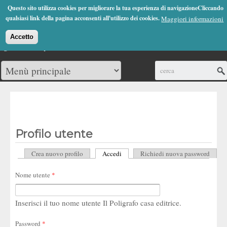
Jump to Navigation
Questo sito utilizza cookies per migliorare la tua esperienza di navigazioneCliccando
(0)
qualsiasi link della pagina acconsenti all'utilizzo dei cookies.
Maggiori informazioni
Accetto
Cerca
Profilo utente
Crea nuovo profilo
Accedi
(scheda attiva)
Richiedi nuova password
Schede primarie
Nome utente
*
Inserisci il tuo nome utente Il Poligrafo casa editrice.
Password
*