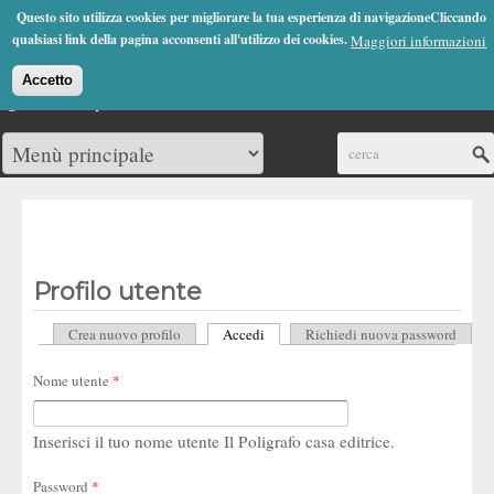
Jump to Navigation
Questo sito utilizza cookies per migliorare la tua esperienza di navigazioneCliccando
(0)
qualsiasi link della pagina acconsenti all'utilizzo dei cookies.
Maggiori informazioni
Accetto
Cerca
Profilo utente
Crea nuovo profilo
Accedi
(scheda attiva)
Richiedi nuova password
Schede primarie
Nome utente
*
Inserisci il tuo nome utente Il Poligrafo casa editrice.
Password
*