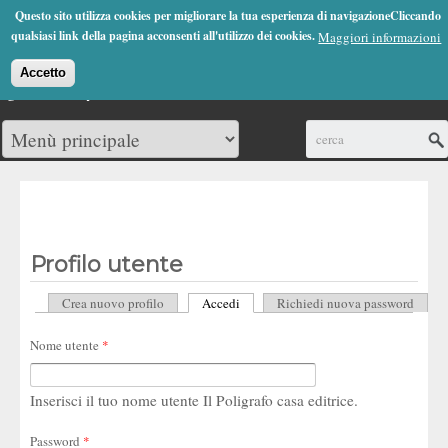
Jump to Navigation
Questo sito utilizza cookies per migliorare la tua esperienza di navigazioneCliccando
(0)
qualsiasi link della pagina acconsenti all'utilizzo dei cookies.
Maggiori informazioni
Accetto
Cerca
Profilo utente
Crea nuovo profilo
Accedi
(scheda attiva)
Richiedi nuova password
Schede primarie
Nome utente
*
Inserisci il tuo nome utente Il Poligrafo casa editrice.
Password
*