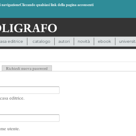
di navigazioneCliccando qualsiasi link della pagina acconsenti
asa editrice
catalogo
autori
novità
ebook
universit
heda attiva)
Richiedi nuova password
casa editrice.
ome utente.