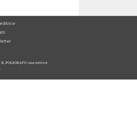
editrice
tti
letter
IL POLIGRAFO
3
casa editrice
s