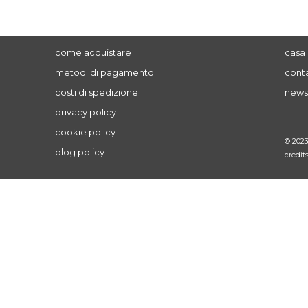
come acquistare
casa 
metodi di pagamento
conta
costi di spedizione
news
privacy policy
cookie policy
© 202
blog policy
credit