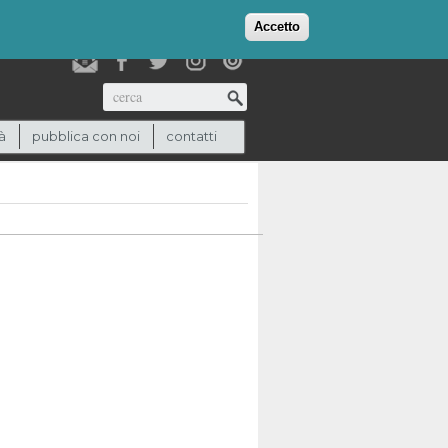
login
checkout
(0)
Accetto
Cerca
à
pubblica con noi
contatti