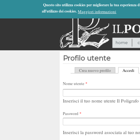
Jump to Navigation
Questo sito utilizza cookies per migliorare la tua esperienza 
all'utilizzo dei cookies.
Maggiori informazioni
home
c
Profilo utente
Crea nuovo profilo
Accedi
(sc
Schede primarie
Nome utente
*
Inserisci il tuo nome utente Il Poligrafo 
Password
*
Inserisci la password associata al tuo n