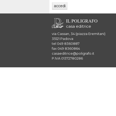
IL POLIGRAFO
casa editrice
via Cassan, 34 (piazza Eremitani)
35121 Padova
tel 049 8360887
fax 049 8360864
casaeditrice@poligrafo.it
P.IVA 01372780286