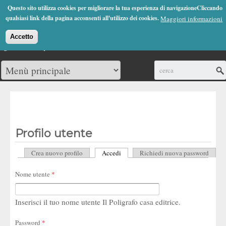
Jump to Navigation
Questo sito utilizza cookies per migliorare la tua esperienza di navigazioneCliccando
(0)
qualsiasi link della pagina acconsenti all'utilizzo dei cookies.
Maggiori informazioni
Accetto
Cerca
Profilo utente
Crea nuovo profilo
Accedi
(scheda attiva)
Richiedi nuova password
Schede primarie
Nome utente
*
Inserisci il tuo nome utente Il Poligrafo casa editrice.
Password
*