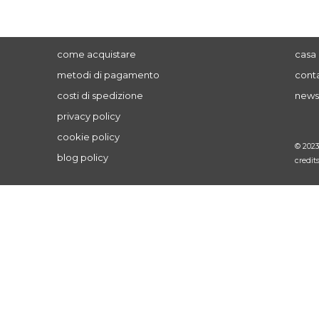
come acquistare
casa 
metodi di pagamento
conta
costi di spedizione
news
privacy policy
cookie policy
© 202
blog policy
credit