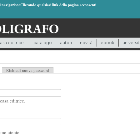
di navigazioneCliccando qualsiasi link della pagina acconsenti
asa editrice
catalogo
autori
novità
ebook
universit
heda attiva)
Richiedi nuova password
casa editrice.
ome utente.