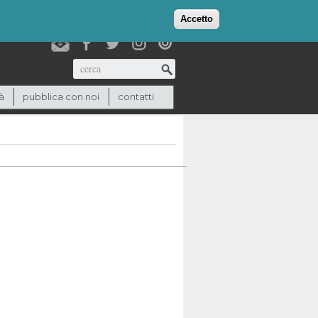
login
checkout
(0)
Accetto
Cerca
à
pubblica con noi
contatti