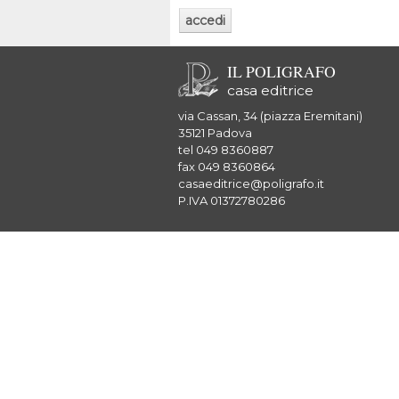
IL POLIGRAFO
casa editrice
via Cassan, 34 (piazza Eremitani)
35121 Padova
tel 049 8360887
fax 049 8360864
casaeditrice@poligrafo.it
P.IVA 01372780286