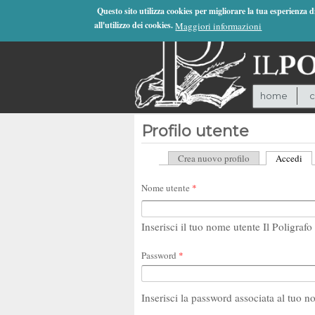
Jump to Navigation
Questo sito utilizza cookies per migliorare la tua esperienza 
all'utilizzo dei cookies.
Maggiori informazioni
home
c
Profilo utente
Crea nuovo profilo
Accedi
(sc
Schede primarie
Nome utente
*
Inserisci il tuo nome utente Il Poligrafo 
Password
*
Inserisci la password associata al tuo n