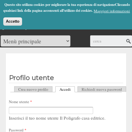
Jump to Navigation
Questo sito utilizza cookies per migliorare la tua esperienza di navigazioneCliccando
(0)
qualsiasi link della pagina acconsenti all'utilizzo dei cookies.
Maggiori informazioni
Accetto
Cerca
Profilo utente
Crea nuovo profilo
Accedi
(scheda attiva)
Richiedi nuova password
Schede primarie
Nome utente
*
Inserisci il tuo nome utente Il Poligrafo casa editrice.
Password
*