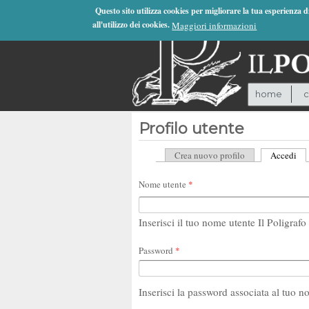
Jump to Navigation
Questo sito utilizza cookies per migliorare la tua esperienza 
all'utilizzo dei cookies.
Maggiori informazioni
home
c
Profilo utente
Crea nuovo profilo
Accedi
(sc
Schede primarie
Nome utente
*
Inserisci il tuo nome utente Il Poligrafo 
Password
*
Inserisci la password associata al tuo n