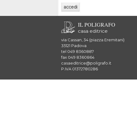
IL POLIGRAFO
casa editrice
via Cassan, 34 (piazza Eremitani)
35121 Padova
tel 049 8360887
fax 049 8360864
casaeditrice@poligrafo.it
P.IVA 01372780286