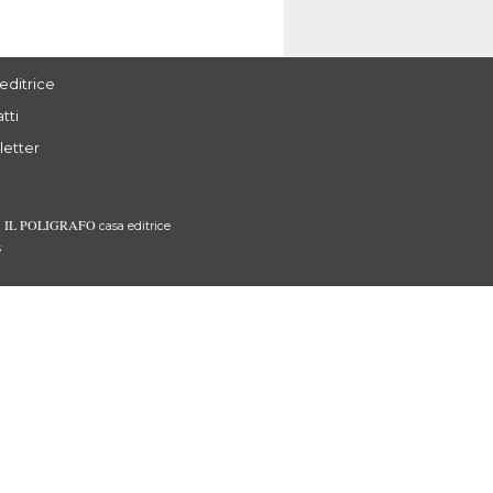
editrice
tti
letter
IL POLIGRAFO
3
casa editrice
s