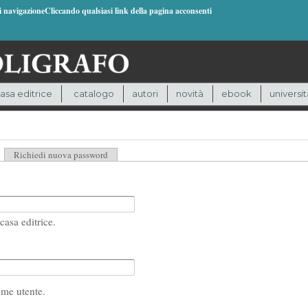
di navigazioneCliccando qualsiasi link della pagina acconsenti
asa editrice
catalogo
autori
novità
ebook
universit
heda attiva)
Richiedi nuova password
casa editrice.
ome utente.