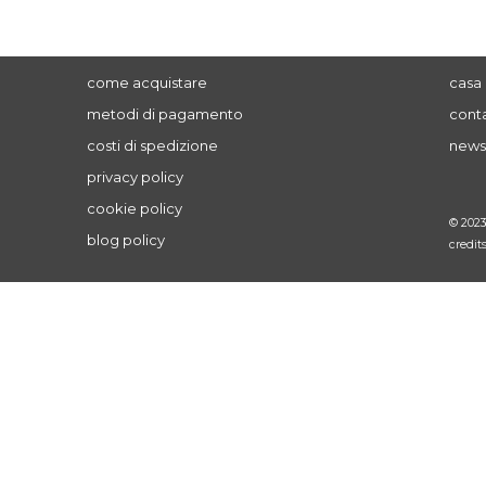
come acquistare
casa 
metodi di pagamento
conta
costi di spedizione
news
privacy policy
cookie policy
© 202
blog policy
credit