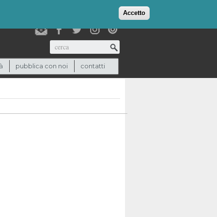
login
checkout
(0)
Accetto
Cerca
à
pubblica con noi
contatti