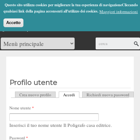
Jump to Navigation
Questo sito utilizza cookies per migliorare la tua esperienza di navigazioneCliccando
(0)
qualsiasi link della pagina acconsenti all'utilizzo dei cookies.
Maggiori informazioni
Accetto
Cerca
Profilo utente
Crea nuovo profilo
Accedi
(scheda attiva)
Richiedi nuova password
Schede primarie
Nome utente
*
Inserisci il tuo nome utente Il Poligrafo casa editrice.
Password
*