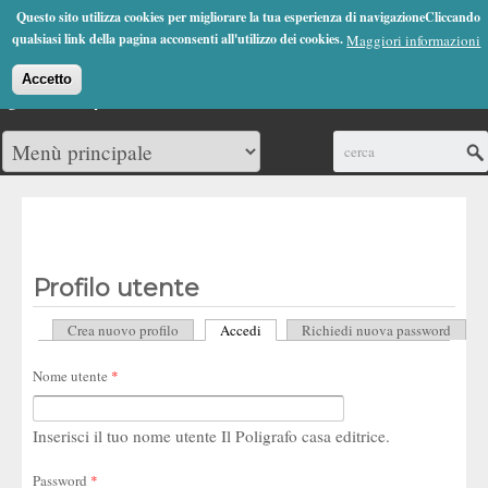
Jump to Navigation
Questo sito utilizza cookies per migliorare la tua esperienza di navigazioneCliccando
(0)
qualsiasi link della pagina acconsenti all'utilizzo dei cookies.
Maggiori informazioni
Accetto
Cerca
Profilo utente
Crea nuovo profilo
Accedi
(scheda attiva)
Richiedi nuova password
Schede primarie
Nome utente
*
Inserisci il tuo nome utente Il Poligrafo casa editrice.
Password
*