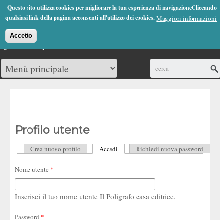
Jump to Navigation
Questo sito utilizza cookies per migliorare la tua esperienza di navigazioneCliccando
(0)
qualsiasi link della pagina acconsenti all'utilizzo dei cookies.
Maggiori informazioni
Accetto
Cerca
Profilo utente
Crea nuovo profilo
Accedi
(scheda attiva)
Richiedi nuova password
Schede primarie
Nome utente
*
Inserisci il tuo nome utente Il Poligrafo casa editrice.
Password
*