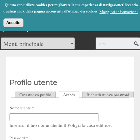
Jump to Navigation
Questo sito utilizza cookies per migliorare la tua esperienza di navigazioneCliccando
(0)
qualsiasi link della pagina acconsenti all'utilizzo dei cookies.
Maggiori informazioni
Accetto
Cerca
Profilo utente
Crea nuovo profilo
Accedi
(scheda attiva)
Richiedi nuova password
Schede primarie
Nome utente
*
Inserisci il tuo nome utente Il Poligrafo casa editrice.
Password
*