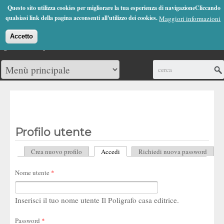
Jump to Navigation
Questo sito utilizza cookies per migliorare la tua esperienza di navigazioneCliccando
(0)
qualsiasi link della pagina acconsenti all'utilizzo dei cookies.
Maggiori informazioni
Accetto
Cerca
Profilo utente
Crea nuovo profilo
Accedi
(scheda attiva)
Richiedi nuova password
Schede primarie
Nome utente
*
Inserisci il tuo nome utente Il Poligrafo casa editrice.
Password
*