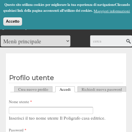
Jump to Navigation
Questo sito utilizza cookies per migliorare la tua esperienza di navigazioneCliccando
(0)
qualsiasi link della pagina acconsenti all'utilizzo dei cookies.
Maggiori informazioni
Accetto
Cerca
Profilo utente
Crea nuovo profilo
Accedi
(scheda attiva)
Richiedi nuova password
Schede primarie
Nome utente
*
Inserisci il tuo nome utente Il Poligrafo casa editrice.
Password
*