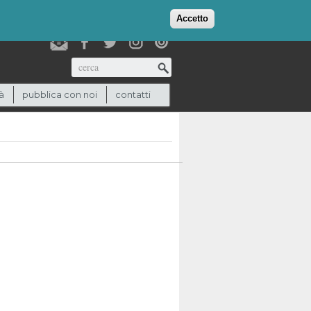
login
checkout
(0)
Accetto
Cerca
à
pubblica con noi
contatti