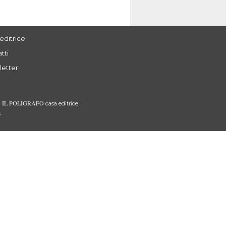
editrice
tti
letter
IL POLIGRAFO
3
casa editrice
s