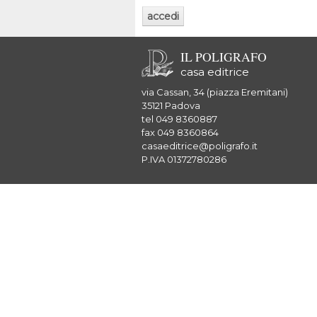
IL POLIGRAFO
casa editrice
via Cassan, 34 (piazza Eremitani)
35121 Padova
tel 049 8360887
fax 049 8360864
casaeditrice@poligrafo.it
P.IVA 01372780286