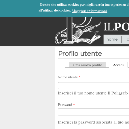
Jump to Navigation
Questo sito utilizza cookies per migliorare la tua esperienza 
all'utilizzo dei cookies.
Maggiori informazioni
home
c
Profilo utente
Crea nuovo profilo
Accedi
(sc
Schede primarie
Nome utente
*
Inserisci il tuo nome utente Il Poligrafo 
Password
*
Inserisci la password associata al tuo n