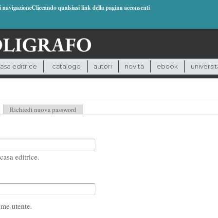
di navigazioneCliccando qualsiasi link della pagina acconsenti
asa editrice
catalogo
autori
novità
ebook
universit
heda attiva)
Richiedi nuova password
casa editrice.
ome utente.